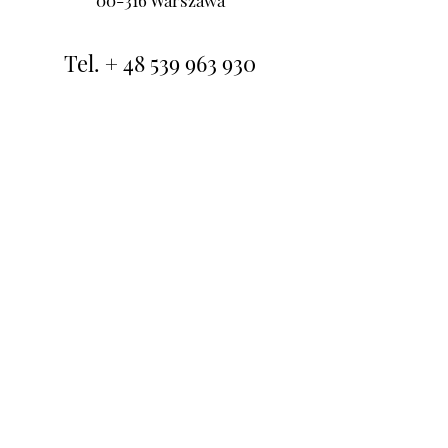
00-316 Warszawa
Tel. +
48 539 963 930
E-mail.
blizejpsychoterapia@gmail.com
Śródmieście
ul. Flory 5/26
00-586 Warszawa
Tel. +
48 604 158 166
E-mail.
blizejpsychoterapia@gmail.com
Formularz kontaktowy